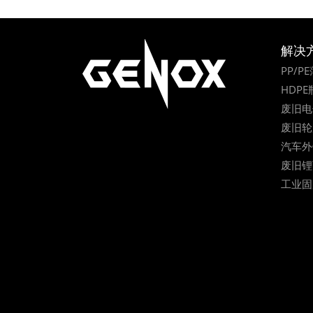
解决
PP/
HDP
废旧电
废旧轮
汽车外
废旧锂
工业固