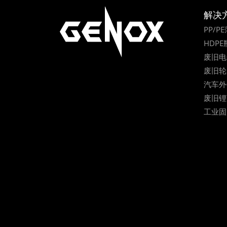
解决
PP/
HDP
废旧电
废旧轮
汽车外
废旧锂
工业固